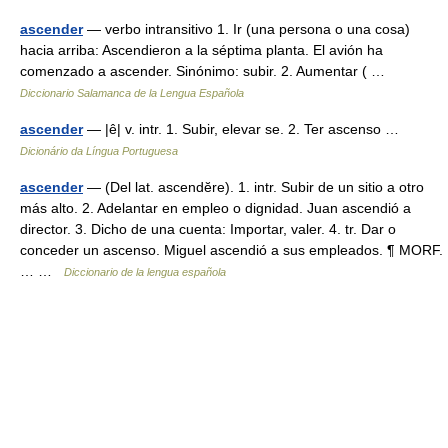
ascender
— verbo intransitivo 1. Ir (una persona o una cosa)
hacia arriba: Ascendieron a la séptima planta. El avión ha
comenzado a ascender. Sinónimo: subir. 2. Aumentar ( …
Diccionario Salamanca de la Lengua Española
ascender
— |ê| v. intr. 1. Subir, elevar se. 2. Ter ascenso …
Dicionário da Língua Portuguesa
ascender
— (Del lat. ascendĕre). 1. intr. Subir de un sitio a otro
más alto. 2. Adelantar en empleo o dignidad. Juan ascendió a
director. 3. Dicho de una cuenta: Importar, valer. 4. tr. Dar o
conceder un ascenso. Miguel ascendió a sus empleados. ¶ MORF.
… …
Diccionario de la lengua española