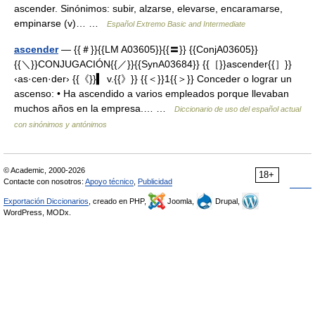
ascender. Sinónimos: subir, alzarse, elevarse, encaramarse,
empinarse (v)… …
Español Extremo Basic and Intermediate
ascender
— {{＃}}{{LM A03605}}{{〓}} {{ConjA03605}}
{{＼}}CONJUGACIÓN{{／}}{{SynA03684}} {{［}}ascender{{］}}
‹as·cen·der› {{《}}▍ v.{{》}} {{＜}}1{{＞}} Conceder o lograr un
ascenso: • Ha ascendido a varios empleados porque llevaban
muchos años en la empresa.… …
Diccionario de uso del español actual
con sinónimos y antónimos
© Academic, 2000-2026
18+
Contacte con nosotros:
Apoyo técnico
,
Publicidad
Exportación Diccionarios
, creado en PHP,
Joomla,
Drupal,
WordPress, MODx.