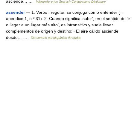
asciende… …
Wordreference Spanish Conjugations Dictionary
ascender
— 1. Verbo irregular: se conjuga como entender (→
apéndice 1, n.º 31). 2. Cuando significa ‘subir’, en el sentido de ‘ir
o llegar a un lugar más alto’, es intransitivo y suele llevar
complementos de origen y destino: «El aire cálido asciende
desde… …
Diccionario panhispánico de dudas