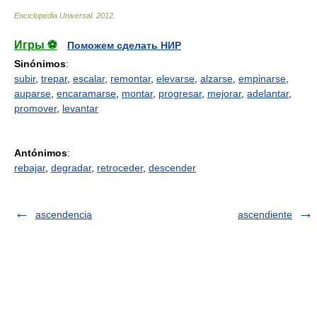
Enciclopedia Universal
.
2012
.
Игры ⚽
Поможем сделать НИР
Sinónimos
:
subir
,
trepar
,
escalar
,
remontar
,
elevarse
,
alzarse
,
empinarse
,
auparse
,
encaramarse
,
montar
,
progresar
,
mejorar
,
adelantar
,
promover
,
levantar
Antónimos
:
rebajar
,
degradar
,
retroceder
,
descender
ascendencia
ascendiente