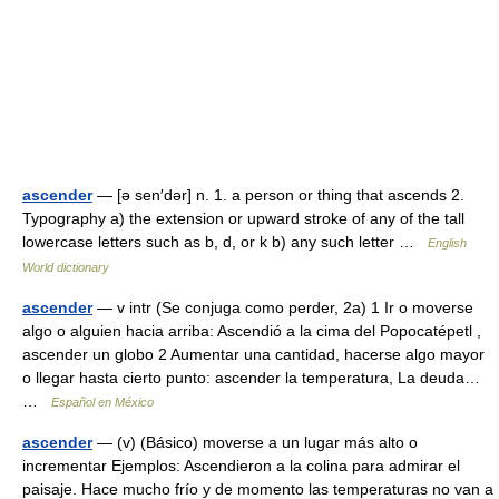
ascender
— [ə sen′dər] n. 1. a person or thing that ascends 2.
Typography a) the extension or upward stroke of any of the tall
lowercase letters such as b, d, or k b) any such letter …
English
World dictionary
ascender
— v intr (Se conjuga como perder, 2a) 1 Ir o moverse
algo o alguien hacia arriba: Ascendió a la cima del Popocatépetl ,
ascender un globo 2 Aumentar una cantidad, hacerse algo mayor
o llegar hasta cierto punto: ascender la temperatura, La deuda…
…
Español en México
ascender
— (v) (Básico) moverse a un lugar más alto o
incrementar Ejemplos: Ascendieron a la colina para admirar el
paisaje. Hace mucho frío y de momento las temperaturas no van a