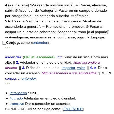
4
(«a, de, en») *Mejorar de posición social. ≃ Crecer, elevarse,
subir. ⊚ Ascender de *categoría. Pasar en un cuerpo ordenado
por categorías a una categoría superior. ⇒ *Empleo.
5
tr. Pasar a ↘alguien a una categoría superior: ‘Acaban de
ascenderle a general’. ≃ Promocionar, promover. ⊚ Pasar a
ocupar un puesto de soberano: ‘Ascender al trono [o al papado]’.
⇒ Aventajarse, encaramarse, encumbrarse, pujar. ➢ Empujar.
⃞
Conjug.
como «
entender
».
* * *
ascender
.
(Del lat.
ascendĕre
).
intr.
Subir de un sitio a otro más
alto. ||
2.
Adelantar en empleo o dignidad.
Juan ascendió a
director.
||
3.
Dicho de una cuenta:
Importar
,
valer
. ||
4.
tr.
Dar o
conceder un ascenso.
Miguel ascendió a sus empleados.
¶ MORF.
conjug. c.
entender
.
* * *
►
intransitivo
Subir.
►
figurado
Adelantar en empleo o dignidad.
►
transitivo
Dar o conceder un ascenso.
CONJUGACIÓN
se conjuga como: [
ENTENDER
]